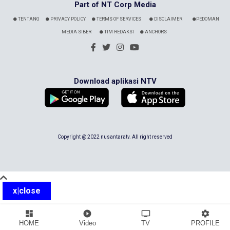
Part of NT Corp Media
TENTANG
PRIVACY POLICY
TERMS OF SERVICES
DISCLAIMER
PEDOMAN
MEDIA SIBER
TIM REDAKSI
ANCHORS
Download aplikasi NTV
Copyright @ 2022 nusantaratv. All right reserved
x|close
dashboard
play_circle_filled
tv
settings
HOME
Video
TV
PROFILE