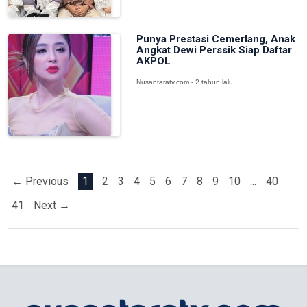
Punya Prestasi Cemerlang, Anak
Angkat Dewi Perssik Siap Daftar
AKPOL
Nusantaratv.com - 2 tahun lalu
← Previous
1
2
3
4
5
6
7
8
9
10
...
40
41
Next →