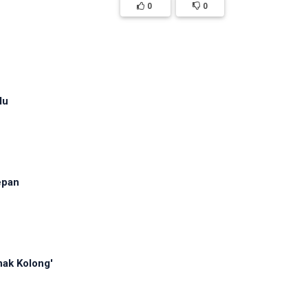
0
0
lu
epan
ak Kolong'