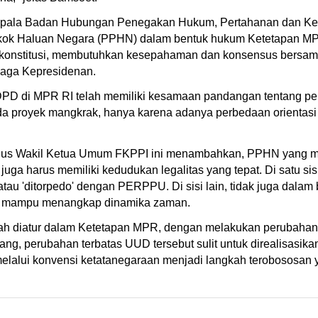
Kepala Badan Hubungan Penegakan Hukum, Pertahanan dan K
ok Haluan Negara (PPHN) dalam bentuk hukum Ketetapan MP
 konstitusi, membutuhkan kesepahaman dan konsensus bersama
aga Kepresidenan.
ok DPD di MPR RI telah memiliki kesamaan pandangan tentang 
 proyek mangkrak, hanya karena adanya perbedaan orientasi 
gus Wakil Ketua Umum FKPPI ini menambahkan, PPHN yang m
juga harus memiliki kedudukan legalitas yang tepat. Di satu s
tau 'ditorpedo' dengan PERPPU. Di sisi lain, tidak juga dalam 
s mampu menangkap dinamika zaman.
alah diatur dalam Ketetapan MPR, dengan melakukan perubaha
ng, perubahan terbatas UUD tersebut sulit untuk direalisasik
lui konvensi ketatanegaraan menjadi langkah terobososan y