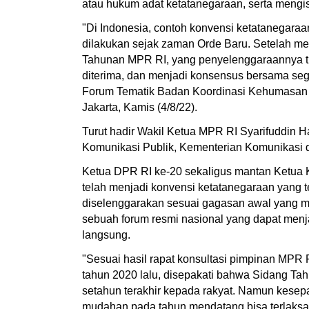
atau hukum adat ketatanegaraan, serta mengi
"Di Indonesia, contoh konvensi ketatanegaraan
dilakukan sejak zaman Orde Baru. Setelah me
Tahunan MPR RI, yang penyelenggaraannya tid
diterima, dan menjadi konsensus bersama se
Forum Tematik Badan Koordinasi Kehumasan 
Jakarta, Kamis (4/8/22).
Turut hadir Wakil Ketua MPR RI Syarifuddin 
Komunikasi Publik, Kementerian Komunikasi 
Ketua DPR RI ke-20 sekaligus mantan Ketua 
telah menjadi konvensi ketatanegaraan yang 
diselenggarakan sesuai gagasan awal yang me
sebuah forum resmi nasional yang dapat men
langsung.
"Sesuai hasil rapat konsultasi pimpinan MPR
tahun 2020 lalu, disepakati bahwa Sidang T
setahun terakhir kepada rakyat. Namun kesepa
mudahan pada tahun mendatang bisa terlaksan