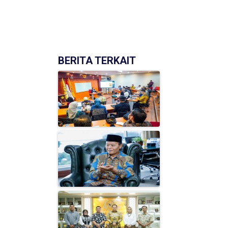
(['model' => $post])
BERITA TERKAIT