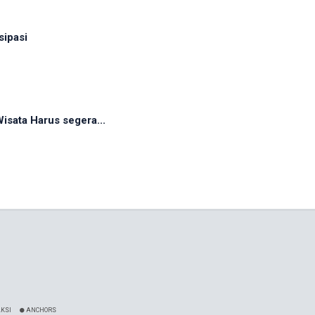
sipasi
sata Harus segera...
KSI
ANCHORS