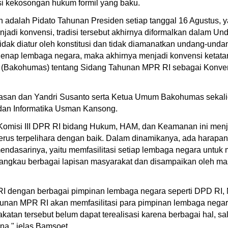
si kekosongan hukum formil yang baku.
 adalah Pidato Tahunan Presiden setiap tanggal 16 Agustus, ya
njadi konvensi, tradisi tersebut akhirnya diformalkan dalam 
ak diatur oleh konstitusi dan tidak diamanatkan undang-und
genap lembaga negara, maka akhirnya menjadi konvensi ketat
(Bakohumas) tentang Sidang Tahunan MPR RI sebagai Konven
Hasan dan Yandri Susanto serta Ketua Umum Bakohumas sekalig
dan Informatika Usman Kansong.
Komisi III DPR RI bidang Hukum, HAM, dan Keamanan ini menj
terus terpelihara dengan baik. Dalam dinamikanya, ada harap
ndasarinya, yaitu memfasilitasi setiap lembaga negara untuk
jangkau berbagai lapisan masyarakat dan disampaikan oleh m
 RI dengan berbagai pimpinan lembaga negara seperti DPD RI
ahunan MPR RI akan memfasilitasi para pimpinan lembaga nega
katan tersebut belum dapat terealisasi karena berbagai hal, 
a," jelas Bamsoet.