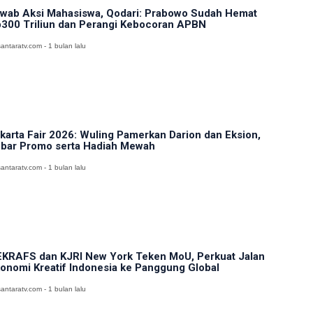
wab Aksi Mahasiswa, Qodari: Prabowo Sudah Hemat
300 Triliun dan Perangi Kebocoran APBN
antaratv.com - 1 bulan lalu
karta Fair 2026: Wuling Pamerkan Darion dan Eksion,
bar Promo serta Hadiah Mewah
antaratv.com - 1 bulan lalu
KRAFS dan KJRI New York Teken MoU, Perkuat Jalan
onomi Kreatif Indonesia ke Panggung Global
antaratv.com - 1 bulan lalu