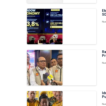
Ek
SD
Nus
Ra
Pr
Nus
Id
Pu
Nus