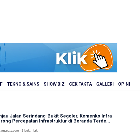
F
TEKNO & SAINS
SHOW BIZ
CEK FAKTA
GALLERI
OPINI
njau Jalan Serindang-Bukit Segoler, Kemenko Infra
rong Percepatan Infrastruktur di Beranda Terde...
antaratv.com - 1 bulan lalu