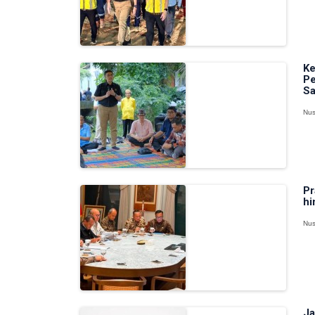
Ke
Pe
Sa
Nus
Pr
hi
Nus
Ja