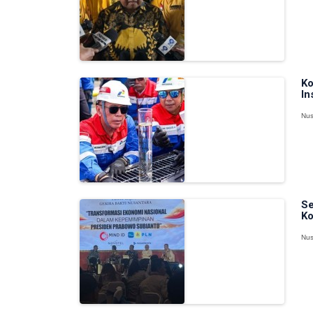
Ko
In
Nus
Se
Ko
Nus