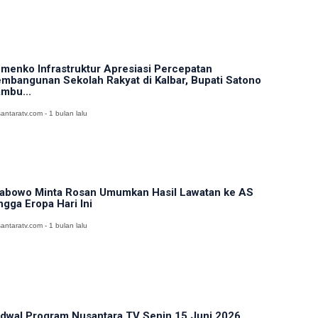
menko Infrastruktur Apresiasi Percepatan
mbangunan Sekolah Rakyat di Kalbar, Bupati Satono
mbu...
antaratv.com - 1 bulan lalu
abowo Minta Rosan Umumkan Hasil Lawatan ke AS
ngga Eropa Hari Ini
antaratv.com - 1 bulan lalu
dwal Program Nusantara TV Senin 15 Juni 2026