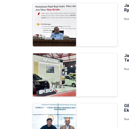
Ja
Rp
Nus
Ja
Te
Nus
GE
Ek
Nus