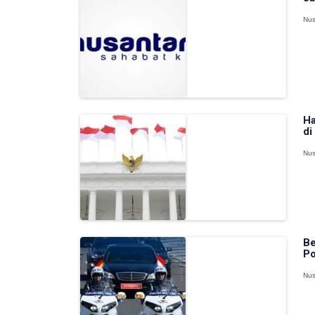
Nus
Ha
di
Nus
Be
Po
Nus