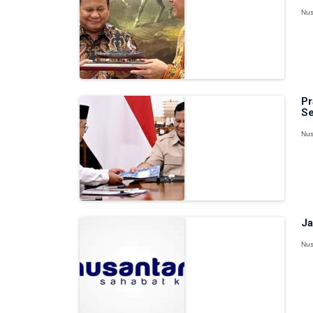
Nus
Pr
Se
Nus
Ja
Nus