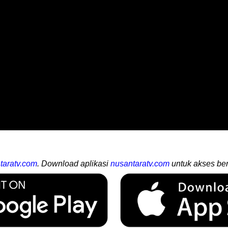
taratv.com
. Download aplikasi
nusantaratv.com
untuk akses ber